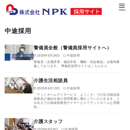
コ
ン
テ
ン
中途採用
ツ
へ
警備員全般（警備員採用サイトへ）
移
2025年6月24日
中途採用
動
警備員（交通誘導・施設常駐・機動・現金輸送）を随時募
集しております。 警備員採用サイトはこちらから
介護生活相談員
2025年6月13日
中途採用
「アットホームデイサービス ようこそ」での生活相談員
業務及び施設全体の管理業務に携わっていただきます。１
８名までの地域密着型デイサービスでアットホームな雰囲
気…
介護スタッフ
2025年6月8日
中途採用