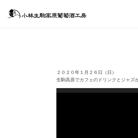
Skip
Primary
to
Navigation
content
小
Menu
林
生
２０２０年１月２６日（日）
駒
生駒高原でカフェのドリンクとジャズが楽
動
高
画
プ
原
レ
ー
ヤ
ー