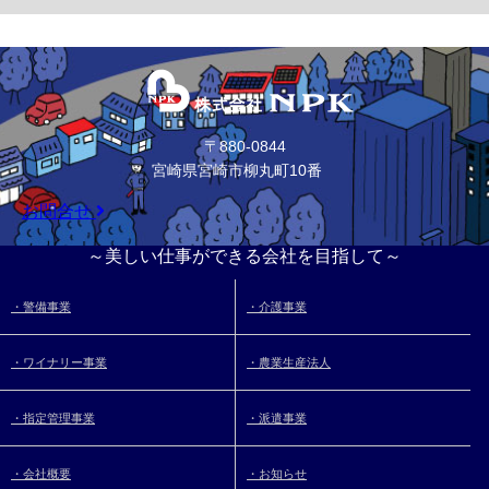
〒880-0844
宮崎県宮崎市柳丸町10番
お問合せ
～美しい仕事ができる会社を目指して～
・警備事業
・介護事業
・ワイナリー事業
・農業生産法人
・指定管理事業
・派遣事業
・会社概要
・お知らせ