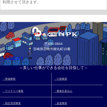
利用させて頂きます。
〒880-0844
宮崎県宮崎市柳丸町10番
お問合せ
～美しい仕事ができる会社を目指して～
・警備事業
・介護事業
・ワイナリー事業
・農業生産法人
・指定管理事業
・派遣事業