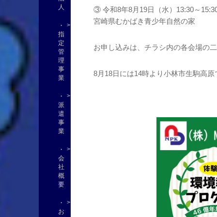
人
③ 令和8年8月19日（水）13:30～15:3
宮崎県むかばき青少年自然の家
・
指
定
お申し込みは、チラシ内の各会場の二
管
理
事
8月18日には14時より小林市生駒高
業
・
派
遣
事
業
・
会
社
概
要
・
お