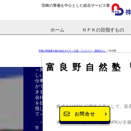
宮崎の警備を中心とした総合サービス業
ホーム
ＮＰＫの目指すもの
宮崎の警備業の株式会社ＮＰＫ（介護・ワイナリー・農業法人）
>
未分類
富良野自然塾
～美
しい
仕事
がで
きる
〒880-0844
会社
を目
宮崎県宮崎市柳丸町10番
株式会社NPK 50周年企画として、
指し
て～
お問合せ
本プログラムは、株式会社NPKが主
・
警