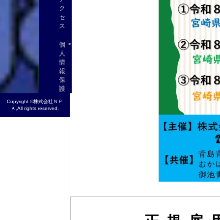
ク
セ
ス
個
人
情
報
保
護
Copyright ©
株式会社ＮＰ
Ｋ
,All rights reserved.