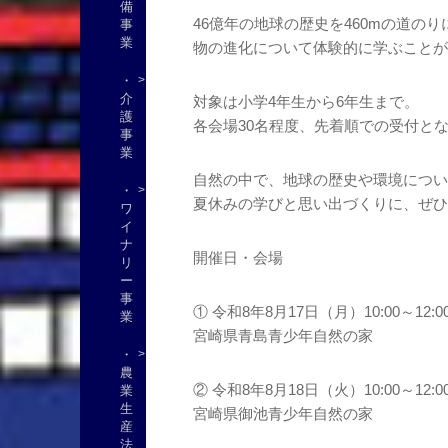
備
46億年の地球の歴史を460mの道
事
業
物の進化について体験的に学ぶことが
・
介
対象は小学4年生から6年生まで。
護
各会場30名程度、先着順での受付と
事
業
自然の中で、地球の歴史や環境につい
・
夏休みの学びと思い出づくりに、ぜひ
ワ
イ
ナ
開催日・会場
リ
ー
事
① 令和8年8月17日（月）10:00～12:0
業
宮崎県青島青少年自然の家
・
農
② 令和8年8月18日（火）10:00～12:0
業
生
宮崎県御池青少年自然の家
産
法