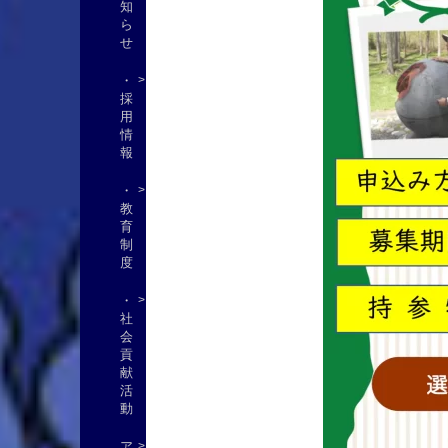
知
ら
せ
・
採
用
情
報
・
教
育
制
度
・
社
会
貢
献
活
動
ア