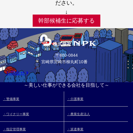
ださい。
↓
幹部候補生に応募する
〒880-0844
宮崎県宮崎市柳丸町10番
お問合せ
～美しい仕事ができる会社を目指して～
・警備事業
・介護事業
・ワイナリー事業
・農業生産法人
・指定管理事業
・派遣事業