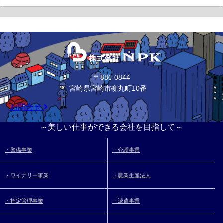
〒880-0844
宮崎県宮崎市柳丸町10番
お問合せ
～美しい仕事ができる会社を目指して～
・警備事業
・介護事業
・ワイナリー事業
・農業生産法人
・指定管理事業
・派遣事業