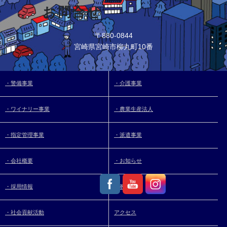
お問合せ
〒880-0844
宮崎県宮崎市柳丸町10番
・警備事業
・介護事業
・ワイナリー事業
・農業生産法人
・指定管理事業
・派遣事業
・会社概要
・お知らせ
・採用情報
・教育制度
・社会貢献活動
アクセス