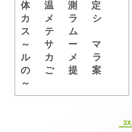
体温測定
カメラシ
ステム
～サーマ
ルカメラ
のご提案
～