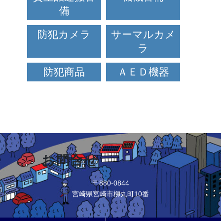
備
防犯カメラ
サーマルカメ
ラ
防犯商品
ＡＥＤ機器
お問合せ
〒880-0844
宮崎県宮崎市柳丸町10番