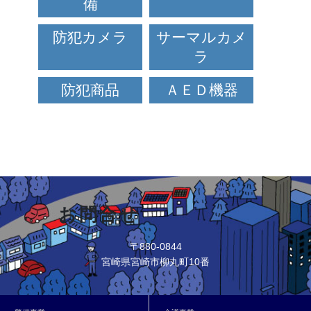
備
防犯カメラ
サーマルカメ
ラ
防犯商品
ＡＥＤ機器
お問合せ
〒880-0844
宮崎県宮崎市柳丸町10番